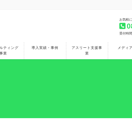
お気軽
0
受付時間 
ルティング
導入実績・事例
アスリート支援事
メディ
事業
業