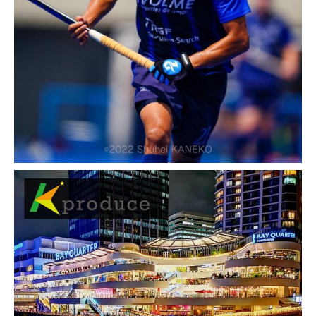
ちら
アナウンス事業
Kプロデュースでは、早稲田大学アナウンス研究会
（WAK）と連携し、企業、サークル、個人の方などか
ら依頼を受けアナウンス業務を行っております。詳し
くは
こちら
。
Kプロデュースのビジネスマッチングの導入