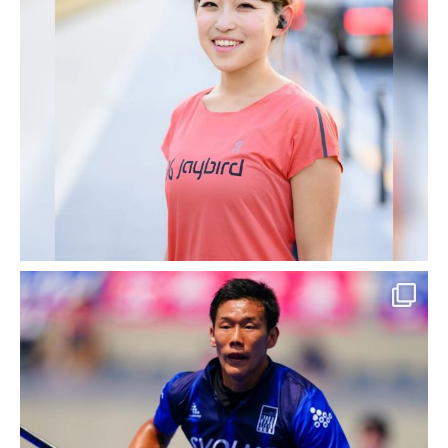
Kプロデュースでは、既存事業の拡大や新規事業の創
出に際して、新たなビジネスパートナーとのマッチン
グや、事業企画コーディネート・プロデュース・ディ
レクションまでをワンストップで行います。
相談サポート事業
全国に弁護士,税理士,司法書士などの専門家ネット―
ワークをもつ日本法規情報様と提携し、あらゆる相談
に対応できる相談窓口サポート事業を展開しておりま
す。
事例）大丸松坂屋百貨店様との相談サポート事業は
こ