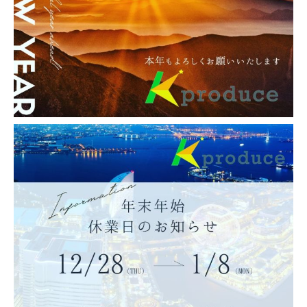
販売 ご利用サービス WordPress、ＥＣサイト
制作 URL：http://アンビリカルコードベビー
リング.com […]
1
2
»
K produce Instagram
k_produce_official