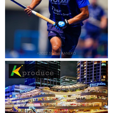
2016-08-28
SEO対策 導入実績・事例
【コンテンツマーケティング実
績紹介】名古屋名東区 藤が丘
ジュエリー ウォッチ｜ビジュア
スカ様
お客様名 藤が丘ジュエリー＆ウォッチ相談室
（ビジュアスカ） 様 事業概要 ジュエリー販
売 ジュエリー修理,メンテナンス,買取 時計販
売 時計修理,電池交換,メンテナンス,バンド交
換 ご利用サービス ウェブ制作、SEO対策 […]
2016-08-26
SEO対策 導入実績・事例