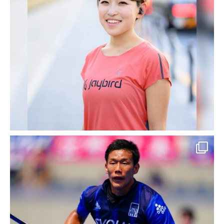
お客様名 Bridal Jewelry Lui e Lei（カサデヨ
コヤマ） 様 事業概要 結婚指輪（マリッジリ
ング）販売 婚約指輪（エンゲージリング）販
売 ご利用サービス ウェブ制作、SEO対策、
コンテンツマーケティン […]
2016-08-30
スマホアプリ 導入実績・事例
【スマートフォンアプリ開発実
績紹介】札幌 海鮮料理 天ぷら
スマホアプリ｜かまどくら様
お客様名 海鮮料理と天婦羅のお店 かまどく
ら 様 事業概要 飲食店経営 ご利用サービス
Ｋスマートアプリ（店舗向けスマートフォン
アプリ） Ａｐｐ store：海鮮料理と天婦羅の
お店 かまどくら（iOS版) Google […]