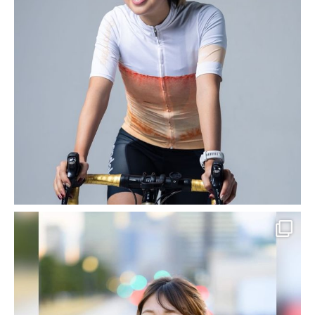
Kプロデュースとは？
HOME
2016年8月
2016年8月
2016-08-31
SEO対策 導入実績・事例
【ウェブ制作実績紹介】富士 沼
津 御殿場 結婚指輪 婚約指輪｜
カサデヨコヤマ様