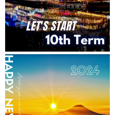
【SEO対策実績紹介】長野 プロ
ポーズ 結婚指輪 婚約指輪｜一
真堂様
お客様名 長野プロポーズマガジン（一真
堂） 様 事業概要 結婚指輪の販売 婚約指輪
の販売 ご利用サービス ウェブ制作、SEO対
策 URL：http://長野プロポーズマガジン.com
特記事項 長野県長野市、松本市、飯 […]
2016-08-16
ECサイト制作 導入実績・事例
【ＥＣサイト制作実績紹介】ベ
ビーリング 赤ちゃん 誕生日 出
産祝い ｜UMBILICAL CORD様
お客様名 UMBILICAL CORD 様 事業概要 ベ
ビーリングの製造・販売 ママリングの製造・