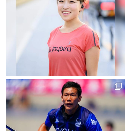
学アナウンス研究会 様
お客様名 早稲田大学アナウンス研究会 様 事
業概要 アナウンス,実況,ナレーション,レポー
トなどの外部依頼 ご利用サービス サイト運営
URL：http://waseda-wak1952.com/ 特記事項
早稲田大学ア […]
2018-01-20
SEO対策 導入実績・事例
【SEO対策実績紹介】仙台 結婚
指輪 結婚指輪 プロポーズ｜セ
ントロフェリシタ 様
お客様名 協同組合日本ゴールドチェーン セン
トロフェリシタ（株式会社新光堂） 様 事業
概要 結婚指輪、婚約指輪、ブライダルジュエ
リーの販売 他 ご利用サービス ウェブ制作、
SEO対策、ウェブコンサルティング URL：h