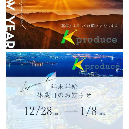
Pocket
Copy
関連記事
大阪府 堺市の格安・安いレンタカーWEBサイト｜大阪府 堺市の24時間レンタ
カーなら「24レンタカー堺三国ヶ丘店」
2023-08-28
横浜市 旭区の格安・安いレンタカーWEBサイト｜横浜市 旭区の24時間レンタ
カーなら「24レンタカー横浜旭鶴ヶ峰店」
2023-08-28
福岡県柳川市の格安・安いレンタカーWEBサイト｜福岡県柳川市の24時間レン
タカーなら「24レンタカー西鉄柳川駅前店」
2023-08-28