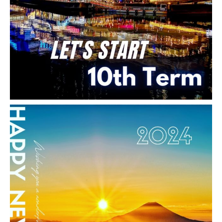
当ランディングページ経由で仙台の整体院の予約につ
なげていただいております。
[myphp file=’contact_info’]
Follow me!
Facebook
twitter
Hatena
LINE