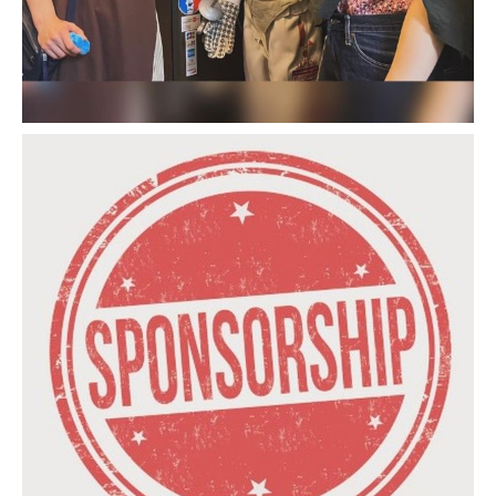
金沢の格安・安いレンタカーWEBサイト｜石川県 金沢市 金沢駅前の24時間レ
ンタカーなら「24レンタカー金沢駅前店」
2023-08-28
沖縄県 那覇空港 豊見城市の格安・安いレンタカーWEBサイト｜沖縄県 那覇空
港 豊見城市の24時間レンタカーなら「24レンタカー那覇空港豊見城店」
2023-08-23
カテゴリー
SEO対策 導入実績・事例
、
サイト運営・メンテナンス実績・事例
タグ
SEO対策
サイト運営・メンテナンス
仙台
【SEO対策実績紹介】仙台で人気の焼肉店と言えば｜焼肉
館 仁寺洞（インサドン）