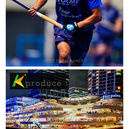
整体院経営
ご利用サービス
SEO対策 サイトメンテナンス
URL：
http://www.src-sendai.com/
Google検索結果
現在計測中
特記事項