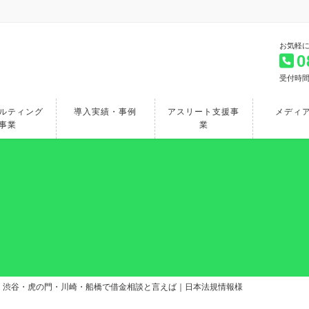
お気軽
0
受付時間 
ルティング
導入実績・事例
アスリート支援事
メディ
事業
業
介】渋谷・虎の門・川崎・船橋で借金相談と言えば｜日本法規情報様