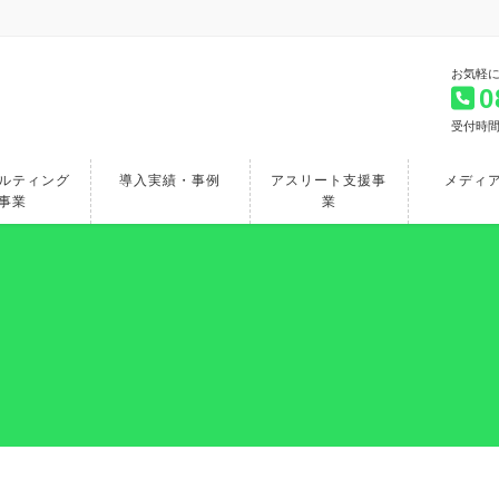
お気軽
0
受付時間 
ルティング
導入実績・事例
アスリート支援事
メディ
事業
業