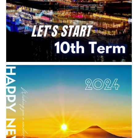
2023-08-28
SEO対策 導入実績・事例
北海道 帯広駅前の格安・安いレ
ンタカーWEBサイト｜北海道
帯広駅前の24時間レンタカーな
ら「24レンタカー帯広駅前店」
帯広駅から徒歩7分！3時間2,395円～帯広市
の24時間いつでも借りられる、いつでも返せ
るセルフレンタカーを格安予約！全車カーナ
ビ・ドラレコ・ETC標準装備。利用ごとに除
菌・清掃いたしますので安心！予約後最短15
分で出発 […]
2023-08-28