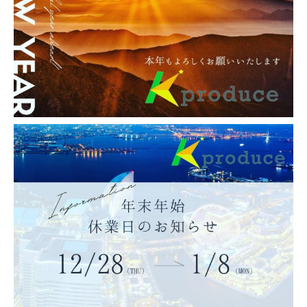
SEO対策 導入実績・事例
岐阜羽島駅前の格安・安いレン
タカーWEBサイト｜岐阜羽島駅
の24時間レンタカーなら「24レ
ンタカー岐阜羽島駅前店」へど
うぞ！
岐阜羽島駅から徒歩3分！3時間2,709円～岐
阜県羽島市の24時間いつでも借りられる、い
つでも返せるセルフレンタカーを格安予約！
全車カーナビ・ドラレコ・ETC標準装備。利
用ごとに除菌・清掃いたしますので安心！予
約後最短1 […]
1
2
3
»