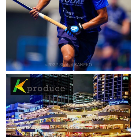
カーナビ・ドラレコ・ETC標準装備。利用ご
とに除菌・清掃いたしますので安心！予約後
最短15 […]
2023-08-28
SEO対策 導入実績・事例
福岡県柳川市の格安・安いレン
タカーWEBサイト｜福岡県柳川
市の24時間レンタカーなら「24
レンタカー西鉄柳川駅前店」
西鉄柳川駅から徒歩2分！3時間2,232円～柳
川市の24時間いつでも借りられる、いつでも
返せるセルフレンタカーを格安予約！全車カ
ーナビ・ドラレコ・ETC標準装備。利用ごと
に除菌・清掃いたしますので安心！予約後最
短15分で […]