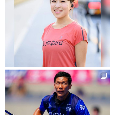
ンタカー堺三国ヶ丘店」
三国ヶ丘駅から徒歩15分！3時間2,232円～大
阪府堺市の24時間いつでも借りられる、いつ
でも返せるセルフレンタカーを格安予約！全
車カーナビ・ドラレコ・ETC標準装備。利用
ごとに除菌・清掃いたしますので安心！予約
後最短1 […]
2023-08-28
SEO対策 導入実績・事例
横浜市 旭区の格安・安いレンタ
カーWEBサイト｜横浜市 旭区
の24時間レンタカーなら「24レ
ンタカー横浜旭鶴ヶ峰店」
鶴ヶ峰駅から徒歩10分！3時間2,934円～横浜
市旭区の24時間いつでも借りられる、いつで
も返せるセルフレンタカーを格安予約！全車