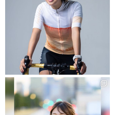
Kプロデュースとは？
HOME
レンタカー
レンタカー
2023-08-28
SEO対策 導入実績・事例
大阪府 堺市の格安・安いレンタ
カーWEBサイト｜大阪府 堺市
の24時間レンタカーなら「24レ