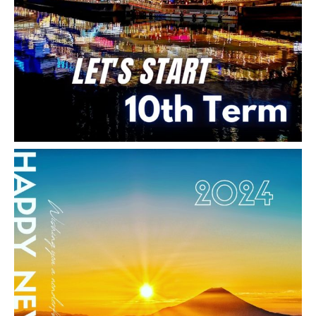
田 ランチ カフェ パーティー｜
ハーティーカフェ（イトイ） 様
お客様名 Hearty Cafe（イトイ株式会社）
様 事業概要 飲食店経営 ブライダルジュエリ
ー販売 エステサロン経営 他 ご利用サービス
ウェブ制作 URL：http://cafe.hh-itoi.com/ 特
記事 […]
2016-08-05
ウェブ担当者育成 研修 導入実績・事例
【ウェブ担当者育成研修実績紹
介】群馬 太田 ウェブマーケテ
ィング SEO WORDPRESS研修
｜ イトイ 様
お客様名 協同組合日本ゴールドチェーン イト
イ株式会社 様 事業概要 ジュエリーショップ