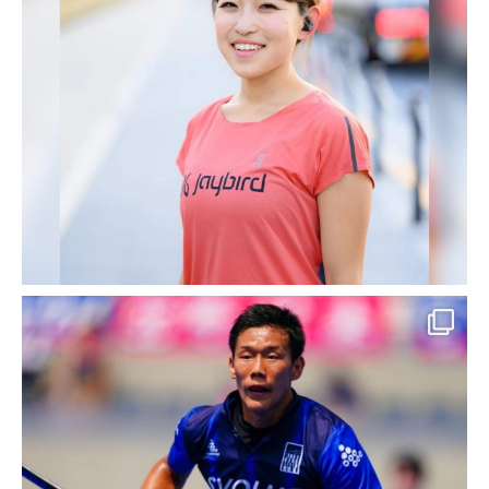
イ 様
お客様名 Bridal jewelry ITOI（イトイ株式会
社） 様 事業概要 結婚指輪販売 婚約指輪販
売 ブライダルジュエリー販売 他 ご利用サー
ビス SEO対策 URL：http://bridal.hh-itoi […]
2017-03-21
SEO対策 導入実績・事例
【ウェブ制作実績紹介】群馬 太
田 ブランドウォッチ 腕時計｜
イトイ本店 様
お客様名 イトイ本店 様 事業概要 ブランド
ウォッチ、時計の販売 ブライダルジュエリー
販売 エステサロン経営 他 ご利用サービス
ウェブ制作 URL：http://watch.hh-itoi.com 特
記事項 群馬県太 […]