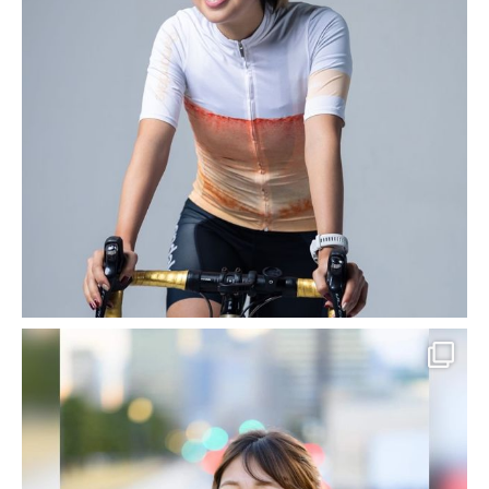
Kプロデュースとは？
HOME
群馬
群馬
2017-05-23
SEO対策 導入実績・事例
【ウェブ制作実績紹介】群馬 高
崎 太田 伊勢崎 結婚指輪 婚約指
輪 ブライダルジュエリー｜イト