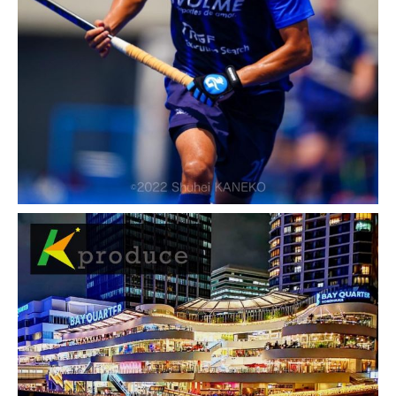
2017-03-01
SEO対策 導入実績・事例
【ウェブ制作実績紹介】群馬 太
田 金買取 地金買取｜田中貴金
属特約店イトイ 様
お客様名 田中貴金属特約店イトイ 様 事業概
要 田中貴金属特約店 飲食店経営 ブライダル
ジュエリー販売 エステサロン経営 他 ご利用
サービス ウェブ制作 URL：http://gold.hh-
itoi.com/ 特記事 […]
2017-01-30
SEO対策 導入実績・事例
【WEB制作実績紹介】群馬 太