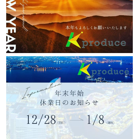
経営 時計店経営 メガネ店経営 ご利用サービ
ス ウェブ担当者育成研修 特記事項 Kプロデュ
ースでは、群馬県太田市、伊勢崎市でジュエ
リ […]
1
2
»
K produce Instagram
k_produce_official