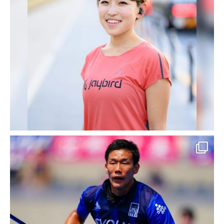
お客様名 イトイ本店 様 事業概要 ブランド
ウォッチ、時計の販売 ブライダルジュエリー
販売 エステサロン経営 他 ご利用サービス
ウェブ制作 URL：http://watch.hh-itoi.com 特
記事項 群馬県太 […]
K produce Instagram
k_produce_official