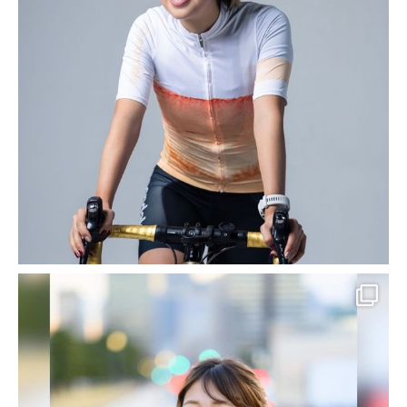
Kプロデュースとは？
HOME
腕時計
腕時計
2017-03-21
SEO対策 導入実績・事例
【ウェブ制作実績紹介】群馬 太
田 ブランドウォッチ 腕時計｜
イトイ本店 様