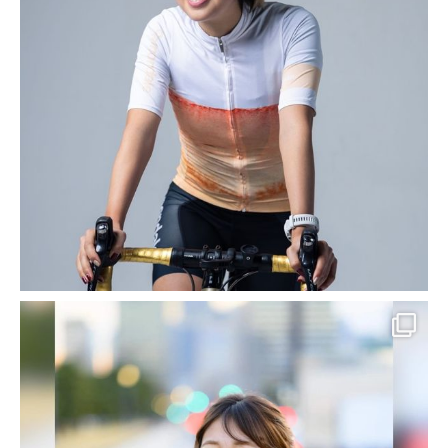
Kプロデュースとは？
HOME
System Engineer_Hiromitsu
System Engineer_Hiromitsu
2016-01-21
サイト運営・メンテナンス実績・事例
【サイト運営・メンテナンス実
績紹介】横浜 みなとみらい 格
安レンタカー｜ITS総研様