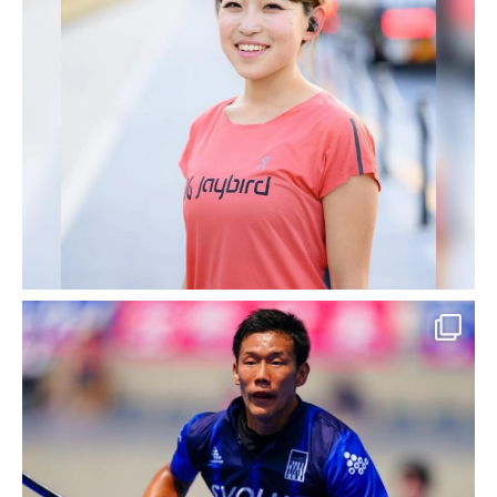
お客様名 バリューレンタカー（株式会社ITS
総研） 様 事業概要 ・損害保険代理業、生命
保険代理業 ・経営コンサルタント業務 ・コン
ピューターソフトの開発及び販売 ・情報提供
サービス業務 ・自動車整備に関する店の経営
指導 […]
K produce Instagram
k_produce_official